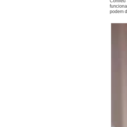
Confieu 
funciona
podem do