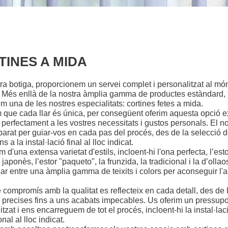
TINES A MIDA
tra botiga, proporcionem un servei complet i personalitzat al mó
. Més enllà de la nostra àmplia gamma de productes estàndard,
m una de les nostres especialitats: cortines fetes a mida.
que cada llar és única, per consegüent oferim aquesta opció e
 perfectament a les vostres necessitats i gustos personals. El n
parat per guiar-vos en cada pas del procés, des de la selecció d
ns a la instal·lació final al lloc indicat.
d'una extensa varietat d'estils, incloent-hi l'ona perfecta, l’esto
 japonès, l’estor "paqueto", la frunzida, la tradicional i la d’olla
iar entre una àmplia gamma de teixits i colors per aconseguir l'
e compromís amb la qualitat es reflecteix en cada detall, des de 
precises fins a uns acabats impecables. Us oferim un pressupo
tzat i ens encarreguem de tot el procés, incloent-hi la instal·lac
nal al lloc indicat.