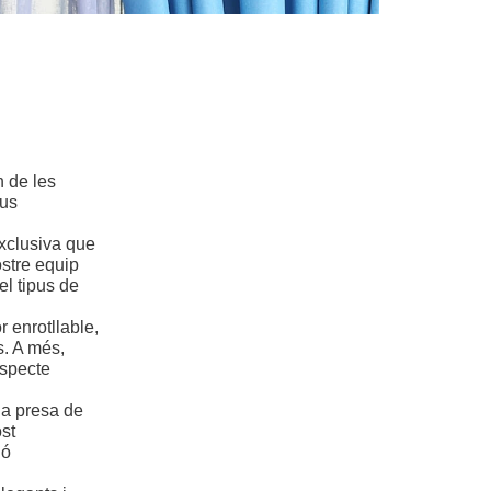
n de les
 us
xclusiva que
ostre equip
el tipus de
r enrotllable,
os. A més,
aspecte
la presa de
st
ió