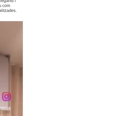
legants i
iu com
litzades.