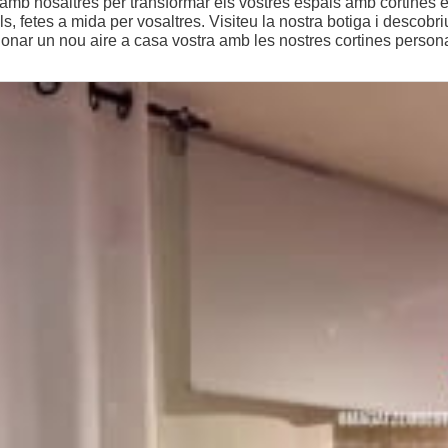
amb nosaltres per transformar els vostres espais amb cortines e
ls, fetes a mida per vosaltres. Visiteu la nostra botiga i descobr
nar un nou aire a casa vostra amb les nostres cortines persona