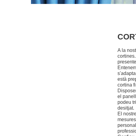
COR
A la nos
cortines
presente
Entenem 
s'adapta
està pre
cortina fi
Disposem 
el panell
podeu tr
desitjat.
El nostr
mesures 
personali
professio