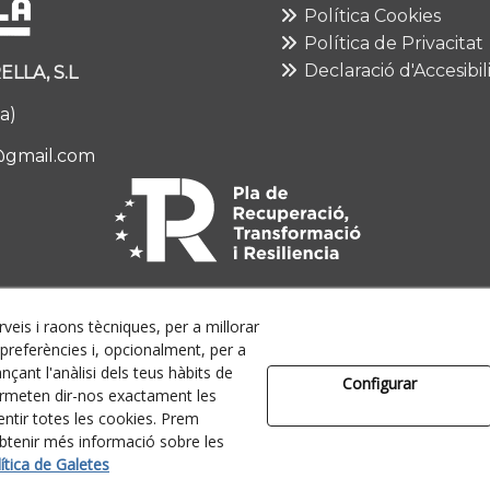
Política Cookies
Política de Privacitat
Declaració d'Accesibil
LLA, S.L
a)
@gmail.com
rveis i raons tècniques, per a millorar
referències i, opcionalment, per a
çant l'anàlisi dels teus hàbits de
Configurar
ermeten dir-nos exactament les
ntir totes les cookies. Prem
btenir més informació sobre les
ella - Tots els drets reservats.
ítica de Galetes