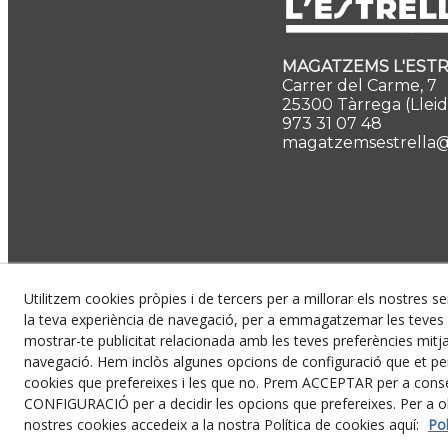
MAGATZEMS L'ESTRE
Carrer del Carme, 7
25300 Tàrrega (Lleid
973 31 07 48
magatzemsestrella
Utilitzem cookies pròpies i de tercers per a millorar els nostres se
la teva experiència de navegació, per a emmagatzemar les teves p
mostrar-te publicitat relacionada amb les teves preferències mitjan
navegació. Hem inclòs algunes opcions de configuració que et p
cookies que prefereixes i les que no. Prem ACCEPTAR per a conse
CONFIGURACIÓ per a decidir les opcions que prefereixes. Per a o
© 08/2026 Magatzems l'Estr
nostres cookies accedeix a la nostra Política de cookies aquí:
Pol