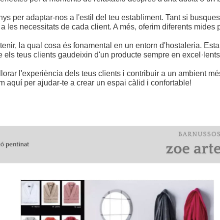
 per adaptar-nos a l'estil del teu establiment. Tant si busque
 a les necessitats de cada client. A més, oferim diferents mides p
tenir, la qual cosa és fonamental en un entorn d'hostaleria. Est
ue els teus clients gaudeixin d'un producte sempre en excel·lent
ar l'experiència dels teus clients i contribuir a un ambient més
m aquí per ajudar-te a crear un espai càlid i confortable!