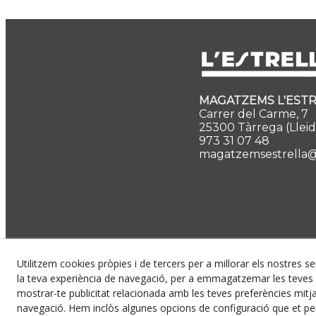
MAGATZEMS L'ESTRE
Carrer del Carme, 7
25300 Tàrrega (Lleid
973 31 07 48
magatzemsestrella
Utilitzem cookies pròpies i de tercers per a millorar els nostres se
la teva experiència de navegació, per a emmagatzemar les teves p
mostrar-te publicitat relacionada amb les teves preferències mitjan
navegació. Hem inclòs algunes opcions de configuració que et p