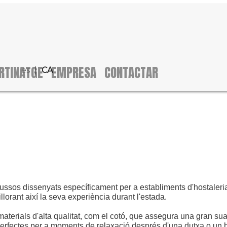
RTINATGE
EMPRESA
CONTACTAR
es
CA
ussos dissenyats específicament per a establiments d'hostaleria
illorant així la seva experiència durant l'estada.
rials d'alta qualitat, com el cotó, que assegura una gran suavit
 perfectes per a moments de relaxació després d'una dutxa o un 