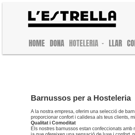
HOME
DONA
HOTELERIA
LLAR
CO
Barnussos per a Hosteleria
A la nostra empresa, oferim una selecció de barn
proporcionar confort i calidesa als teus clients, m
Qualitat i Comoditat
Els nostres barnussos estan confeccionats amb mate
ja que ofereixen una sensació de luxe i confort,