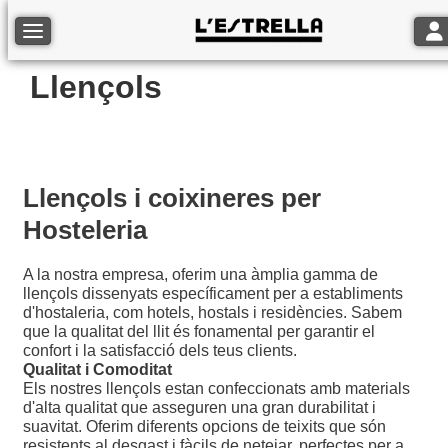
Tog
Toggle navigation
Llençols
Llençols i coixineres per
Hosteleria
A la nostra empresa, oferim una àmplia gamma de
llençols dissenyats específicament per a establiments
d'hostaleria, com hotels, hostals i residències. Sabem
que la qualitat del llit és fonamental per garantir el
confort i la satisfacció dels teus clients.
Qualitat i Comoditat
Els nostres llençols estan confeccionats amb materials
d'alta qualitat que asseguren una gran durabilitat i
suavitat. Oferim diferents opcions de teixits que són
resistents al desgast i fàcils de netejar, perfectes per a