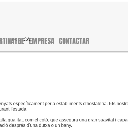
RTINATGE
EMPRESA
CONTACTAR
es
CA
yats específicament per a establiments d'hostaleria. Els nostre
urant l'estada.
a qualitat, com el cotó, que assegura una gran suavitat i capaci
xació després d'una dutxa o un bany.